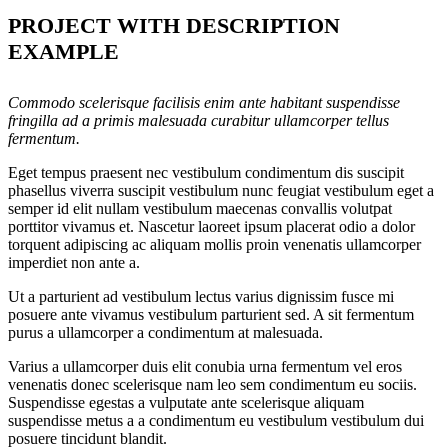
PROJECT WITH DESCRIPTION
EXAMPLE
Commodo scelerisque facilisis enim ante habitant suspendisse
fringilla ad a primis malesuada curabitur ullamcorper tellus
fermentum.
Eget tempus praesent nec vestibulum condimentum dis suscipit
phasellus viverra suscipit vestibulum nunc feugiat vestibulum eget a
semper id elit nullam vestibulum maecenas convallis volutpat
porttitor vivamus et. Nascetur laoreet ipsum placerat odio a dolor
torquent adipiscing ac aliquam mollis proin venenatis ullamcorper
imperdiet non ante a.
Ut a parturient ad vestibulum lectus varius dignissim fusce mi
posuere ante vivamus vestibulum parturient sed. A sit fermentum
purus a ullamcorper a condimentum at malesuada.
Varius a ullamcorper duis elit conubia urna fermentum vel eros
venenatis donec scelerisque nam leo sem condimentum eu sociis.
Suspendisse egestas a vulputate ante scelerisque aliquam
suspendisse metus a a condimentum eu vestibulum vestibulum dui
posuere tincidunt blandit.