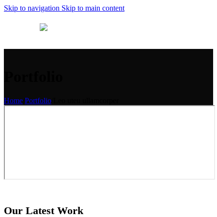
Skip to navigation
Skip to main content
MENU
ES
Portfolio
Home
/
Portfolio
/
Leo uteu ullamcorper
Our Latest Work